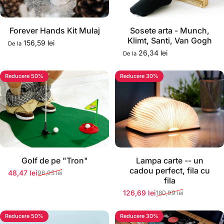
Stoc momentan epuizat
Stoc momentan epuizat
Forever Hands Kit Mulaj
Sosete arta - Munch,
Klimt, Santi, Van Gogh
156,59 lei
De la
26,34 lei
De la
Reducere 50%
Reducere 30%
Stoc momentan epuizat
Stoc momentan epuizat
Golf de pe "Tron"
Lampa carte -- un
cadou perfect, fila cu
48,47 lei
96,95 lei
Preț redus
Preț normal
fila
126,69 lei
180,99 lei
Preț redus
Preț normal
Reducere 50%
Reducere 30%