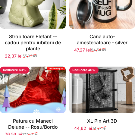
Stoc momentan epuizat
Stoc momentan epuizat
Stropitoare Elefant --
Cana auto-
cadou pentru iubitorii de
amestecatoare - silver
plante
47,27 lei
94,54 lei
Preț redus
Preț normal
22,37 lei
55,92 lei
Preț redus
Preț normal
Reducere 40%
Reducere 40%
Stoc momentan epuizat
Patura cu Maneci
XL Pin Art 3D
Deluxe -- Rosu/Bordo
44,62 lei
74,37 lei
Preț redus
Preț normal
76,53 lei
127,56 lei