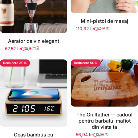
Mini-pistol de masaj
110,32 lei
157,61 lei
Preț redus
Preț normal
Stoc momentan epuizat
Aerator de vin elegant
67,52 lei
135,04 lei
Preț redus
Preț normal
Reducere 30%
Reducere 50%
Stoc momentan epuizat
The Grillfather -- cadoul
pentru barbatul mafiot
din viata ta
Ceas bambus cu
56,94 lei
113,88 lei
Preț redus
Preț normal