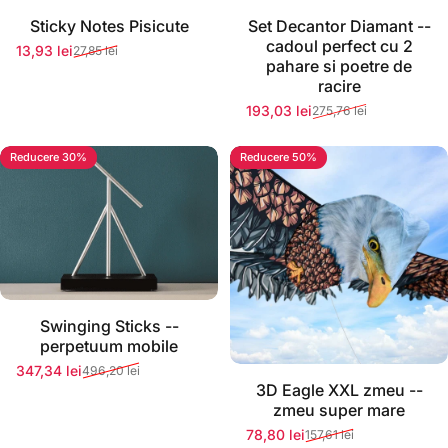
Stoc momentan epuizat
Stoc momentan epuizat
Sticky Notes Pisicute
Set Decantor Diamant --
cadoul perfect cu 2
13,93 lei
27,85 lei
Preț redus
Preț normal
pahare si poetre de
racire
193,03 lei
275,76 lei
Preț redus
Preț normal
Reducere 30%
Reducere 50%
Stoc momentan epuizat
Swinging Sticks --
perpetuum mobile
347,34 lei
496,20 lei
Preț redus
Preț normal
Stoc momentan epuizat
3D Eagle XXL zmeu --
zmeu super mare
78,80 lei
157,61 lei
Preț redus
Preț normal