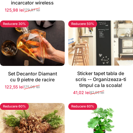
incarcator wireless
125,98 lei
179,97 lei
Preț redus
Preț normal
Reducere 30%
Reducere 50%
Stoc momentan epuizat
Stoc momentan epuizat
Sticker tapet tabla de
Set Decantor Diamant
scris -- Organizeaza-ti
cu 9 pietre de racire
timpul ca la scoala!
122,55 lei
175,06 lei
Preț redus
Preț normal
41,02 lei
82,05 lei
Preț redus
Preț normal
Reducere 60%
Reducere 60%