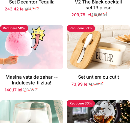
Set Decantor Tequila
V2 The Black cocktail
set 13 piese
243,42 lei
405,71 lei
Preț redus
Preț normal
209,78 lei
419,56 lei
Preț redus
Preț normal
Reducere 50%
Reducere 50%
Stoc momentan epuizat
Stoc momentan epuizat
Masina vata de zahar --
Set untiera cu cutit
Indulceste-ti ziua!
73,99 lei
147,98 lei
Preț redus
Preț normal
140,17 lei
280,33 lei
Preț redus
Preț normal
Reducere 30%