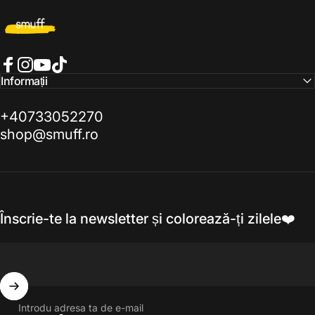
Smuff.ro
Facebook
Instagram
YouTube
TikTok
Informații
+40733052270
shop@smuff.ro
Înscrie-te la newsletter și colorează-ți zilele❤️
Introdu adresa ta de e-mail