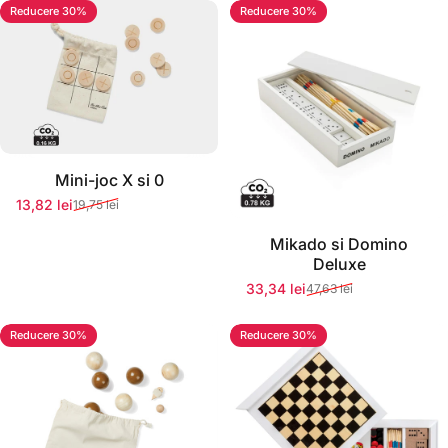
Reducere 30%
Reducere 30%
Stoc momentan epuizat
Mini-joc X si 0
13,82 lei
19,75 lei
Preț redus
Preț normal
Stoc momentan epuizat
Mikado si Domino
Deluxe
33,34 lei
47,63 lei
Preț redus
Preț normal
Reducere 30%
Reducere 30%