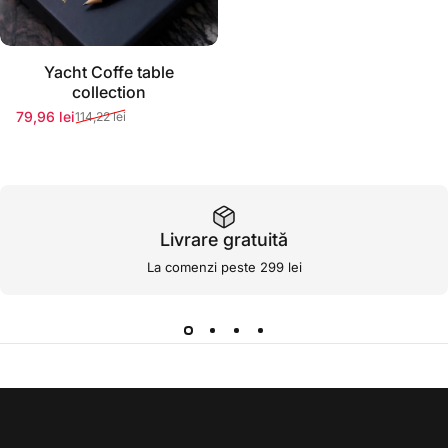
Stoc momentan epuizat
Yacht Coffe table
collection
79,96 lei
114,22 lei
Preț redus
Preț normal
Livrare gratuită
La comenzi peste 299 lei