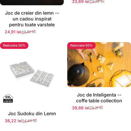
33,69 lei
112,29 lei
Preț redus
Preț normal
Stoc momentan epuizat
Joc de creier din lemn --
un cadou inspirat
pentru toate varstele
24,91 lei
49,82 lei
Preț redus
Preț normal
Reducere 30%
Reducere 50%
Stoc momentan epuizat
Joc de Inteligenta --
coffe table collection
39,66 lei
79,31 lei
Preț redus
Preț normal
Stoc momentan epuizat
Joc Sudoku din Lemn
38,22 lei
54,60 lei
Preț redus
Preț normal