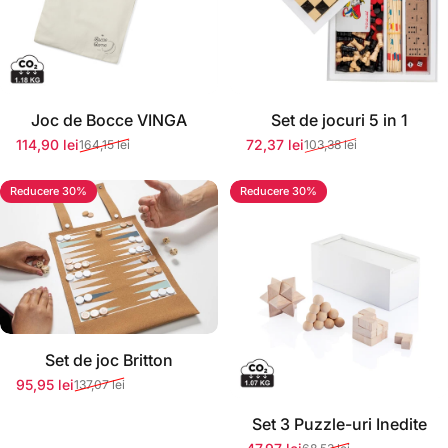
Stoc momentan epuizat
Stoc momentan epuizat
Joc de Bocce VINGA
Set de jocuri 5 in 1
114,90 lei
72,37 lei
164,15 lei
103,38 lei
Preț redus
Preț normal
Preț redus
Preț normal
Reducere 30%
Reducere 30%
Stoc momentan epuizat
Set de joc Britton
95,95 lei
137,07 lei
Preț redus
Preț normal
Stoc momentan epuizat
Set 3 Puzzle-uri Inedite