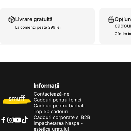
Livrare gratuită
Opțiun
cadour
La comenzi peste 299 lei
Oferim î
Smuff.ro
Informații
Contactează-ne
Cadouri pentru femei
Cadouri pentru barbati
Top 50 cadouri
Cadouri corporate si B2B
Impachetarea Naspa -
Facebook
Instagram
YouTube
TikTok
estetica uratului