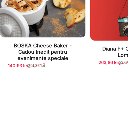
BOSKA Cheese Baker -
Stoc momentan epuizat
Diana F+ 
Stoc mom
Cadou Inedit pentru
Lom
evenimente speciale
263,86 lei
527,7
Preț redus
Preț normal
140,93 lei
201,33 lei
Preț redus
Preț normal