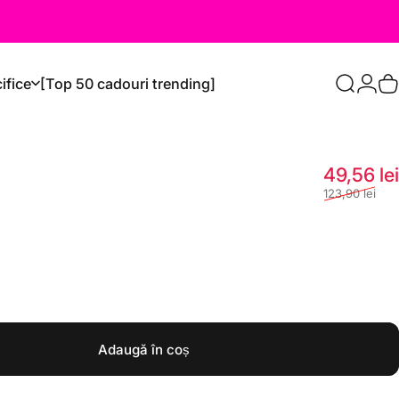
ifice
[Top 50 cadouri trending]
Caută
Logi
C
49,56 lei
123,90 lei
Adaugă în coș