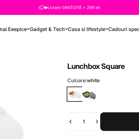
❤️Livrare GRATUITĂ > 299 lei
nai Eeepice
Gadget & Tech
Casa si lifestyle
Cadouri spec
Lunchbox
Square
Culoare
Culoare:
white
Cantitate