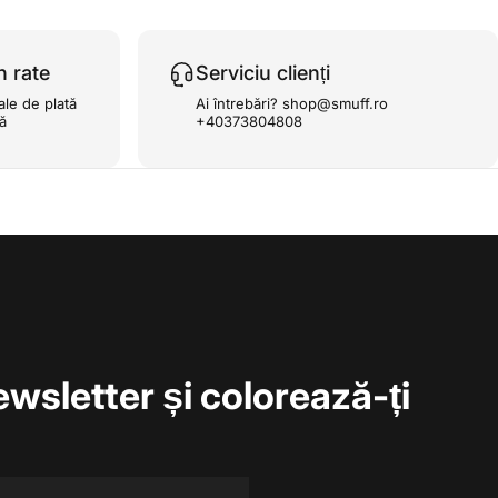
n rate
Serviciu clienți
ale de plată
Ai întrebări? shop@smuff.ro
ță
+40373804808
ewsletter și colorează-ți