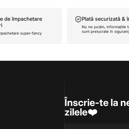
e de împachetare
Plată securizată & î
i
Nu ne jucăm, informațiile t
sunt prelucrate în siguran
mpachetare super-fancy
Înscrie-te la n
zilele❤️