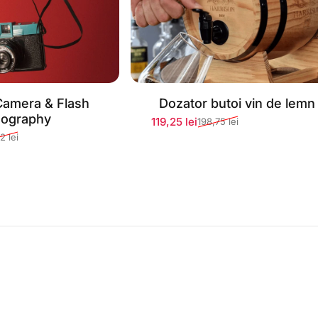
Camera & Flash
Dozator butoi vin de lemn
entan epuizat
Stoc momentan epuizat
ography
119,25 lei
198,75 lei
Preț redus
Preț normal
2 lei