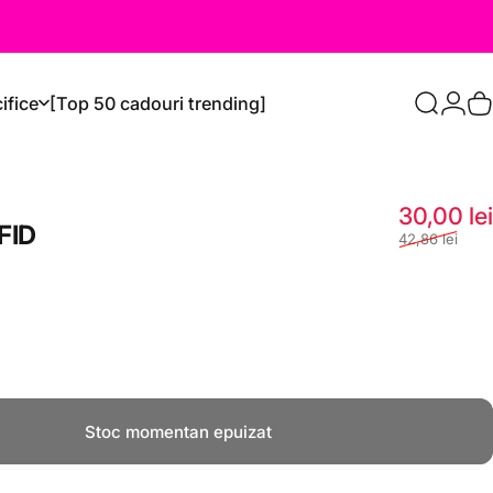
ifice
[Top 50 cadouri trending]
Caută
Logi
C
30,00 lei
FID
42,86 lei
Stoc momentan epuizat