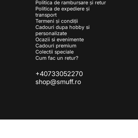
Politica de rambursare și retur
Politica de expediere și
transport
Termeni și condiții
Cadouri dupa hobby si
personalizate
Ocazii si evenimente
Cadouri premium
Colectii speciale
Cum fac un retur?
+40733052270
shop@smuff.ro
© 2026 Smuff.ro Toate drepturile rezervate.. Susținut de Shopify