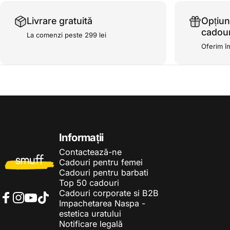
Livrare gratuită
Opțiun
cadour
La comenzi peste 299 lei
Oferim î
Smuff.ro
Informații
Contactează-ne
Cadouri pentru femei
Cadouri pentru barbati
Top 50 cadouri
Cadouri corporate si B2B
Impachetarea Naspa -
Facebook
Instagram
YouTube
TikTok
estetica uratului
Notificare legală