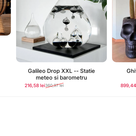
Galileo Drop XXL -- Statie
Ghi
Stoc momentan epuizat
S
meteo si barometru
216,58 lei
899,44
360,97 lei
Preț redus
Preț normal
Preț r
Preț n