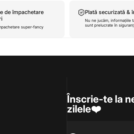
e de împachetare
Plată securizată & î
i
Nu ne jucăm, informațiile t
sunt prelucrate în siguran
mpachetare super-fancy
Înscrie-te la n
zilele❤️