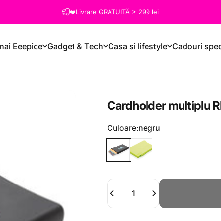
❤️Livrare GRATUITĂ > 299 lei
nai Eeepice
Gadget & Tech
Casa si lifestyle
Cadouri spec
Cardholder
multiplu
R
Culoare
Culoare:
negru
Cantitate