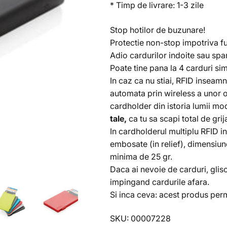
* Timp de livrare: 1-3 zile
Stop hotilor de buzunare!
Protectie non-stop impotriva fu
Adio cardurilor indoite sau spar
Poate tine pana la 4 carduri s
In caz ca nu stiai, RFID inseam
automata prin wireless a unor o
cardholder din istoria lumii m
tale,
ca tu sa scapi total de grij
In cardholderul multiplu RFID i
embosate (in relief), dimensiun
minima de 25 gr.
Daca ai nevoie de carduri, glis
impingand cardurile afara.
Si inca ceva: acest produs perm
SKU: 00007228