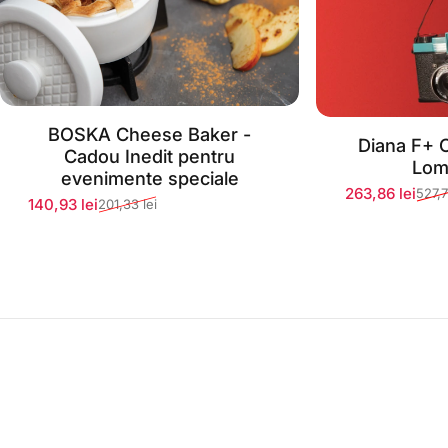
BOSKA Cheese Baker -
Stoc momentan epuizat
Diana F+ 
Stoc mom
Cadou Inedit pentru
Lom
evenimente speciale
263,86 lei
527,7
Preț redus
Preț normal
140,93 lei
201,33 lei
Preț redus
Preț normal