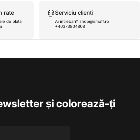
n rate
Serviciu clienți
ale de plată
Ai întrebări? shop@smuff.ro
ță
+40373804808
ewsletter și colorează-ți