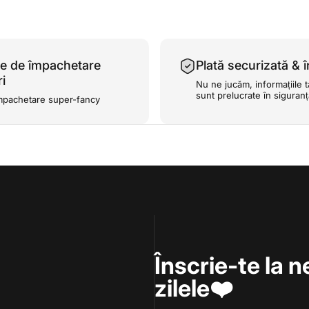
e de împachetare
Plată securizată & î
i
Nu ne jucăm, informațiile t
sunt prelucrate în siguran
mpachetare super-fancy
Înscrie-te la n
zilele❤️