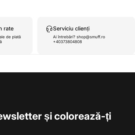
n rate
Serviciu clienți
ale de plată
Ai întrebări? shop@smuff.ro
ță
+40373804808
ewsletter și colorează-ți