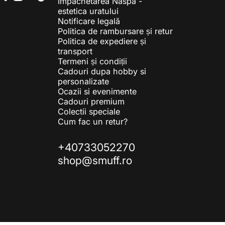
Impachetarea Naspa -
Facebook
Instagram
YouTube
TikTok
estetica uratului
Notificare legală
Politica de rambursare și retur
Politica de expediere și
transport
Termeni și condiții
Cadouri dupa hobby si
personalizate
Ocazii si evenimente
Cadouri premium
Colectii speciale
Cum fac un retur?
+40733052270
shop@smuff.ro
© 2026 Smuff.ro Toate drepturile rezervate.. Susținut de Shopify