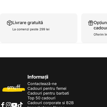
Livrare gratuită
Opțiun
cadour
La comenzi peste 299 lei
Oferim î
Smuff.ro
Informații
Contactează-ne
Cadouri pentru femei
Cadouri pentru barbati
Top 50 cadouri
Cadouri corporate si B2B