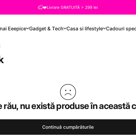
❤️Livrare GRATUITĂ > 299 lei
nai Eeepice
Gadget & Tech
Casa si lifestyle
Cadouri spec
k
k
 rău, nu există produse în această c
Continuă cumpărăturile