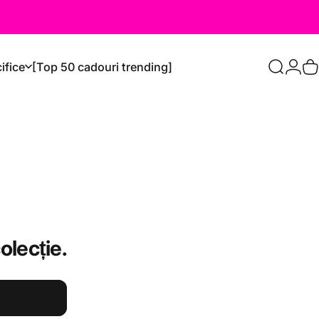
ifice
[Top 50 cadouri trending]
Caută
Logi
C
olecție.