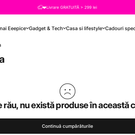
❤️Livrare GRATUITĂ > 299 lei
nai Eeepice
Gadget & Tech
Casa si lifestyle
Cadouri spec
a
ra
 rău, nu există produse în această c
Continuă cumpărăturile