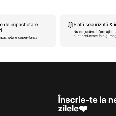
e de împachetare
Plată securizată & î
i
Nu ne jucăm, informațiile t
sunt prelucrate în siguran
mpachetare super-fancy
Înscrie-te la n
zilele❤️