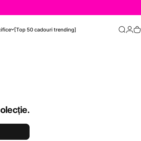
ifice
[Top 50 cadouri trending]
Caută
Logi
C
olecție.