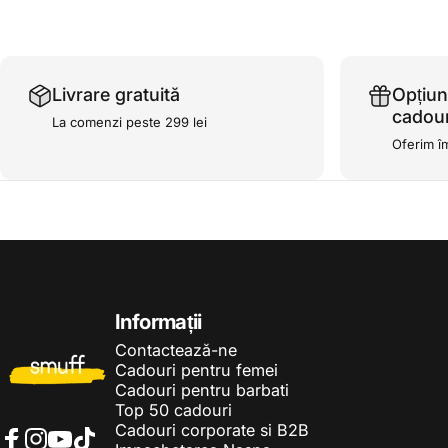
Livrare gratuită
Opțiun
cadour
La comenzi peste 299 lei
Oferim î
Smuff.ro
Informații
Contactează-ne
Cadouri pentru femei
Cadouri pentru barbati
Top 50 cadouri
Cadouri corporate si B2B