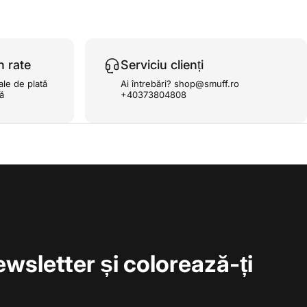
n rate
Serviciu clienți
ale de plată
Ai întrebări? shop@smuff.ro
ță
+40373804808
ewsletter și colorează-ți