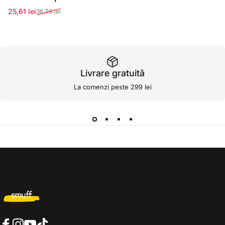
25,61 lei
36,59 lei
Preț redus
Preț normal
Livrare gratuită
La comenzi peste 299 lei
Smuff.ro