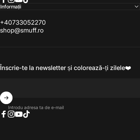
Facebook
Instagram
YouTube
TikTok
Informații
+40733052270
shop@smuff.ro
Înscrie-te la newsletter și colorează-ți zilele❤️
Introdu adresa ta de e-mail
Facebook
Instagram
YouTube
TikTok
© 2026 Smuff.ro Toate drepturile rezervate.. Susținut de Shopify