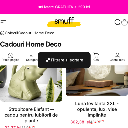
Salt la conținut
❤️Livrare GRATUITĂ > 299 lei
Site navigation
Smuff.ro
Caut
C
Colecții
Cadouri Home Deco
Cadouri
Home
Deco
Reducere 60%
Reducere 30%
Filtrare și sortare
Prima pagina
Categorii
Cauta
Shop
Cos
Contul meu
Stoc momentan epuizat
Luna levitanta XXL -
Stoc momentan epuizat
opulenta, lux, vise
Stropitoare Elefant --
implinite
cadou pentru iubitorii de
plante
302,38 lei
431,97 lei
Preț redus
Preț normal
22,37 lei
55,92 lei