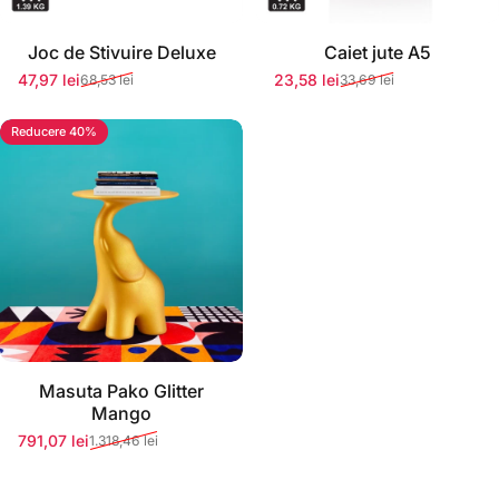
Joc de Stivuire Deluxe
Caiet jute A5
47,97 lei
23,58 lei
68,53 lei
33,69 lei
Preț redus
Preț normal
Preț redus
Preț normal
Reducere 40%
Stoc momentan epuizat
Masuta Pako Glitter
Mango
791,07 lei
1.318,46 lei
Preț redus
Preț normal