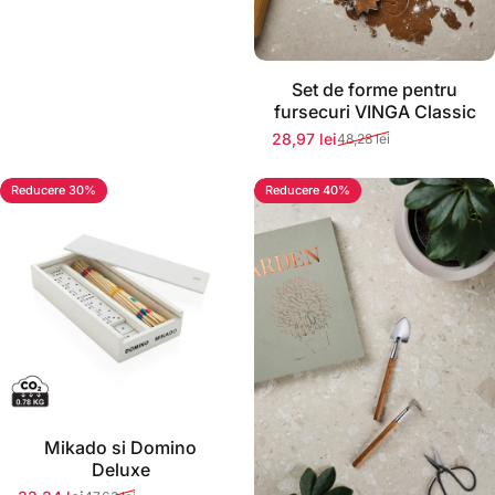
Set de forme pentru
fursecuri VINGA Classic
28,97 lei
48,28 lei
Preț redus
Preț normal
Reducere 30%
Reducere 40%
Stoc momentan epuizat
Mikado si Domino
Deluxe