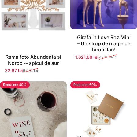
Stoc momentan epuizat
Girafa In Love Roz Mini
– Un strop de magie pe
biroul tau!
Rama foto Abundenta si
1.621,88 lei
2.703,14 lei
Preț redus
Preț normal
Noroc -- spicul de aur
32,67 lei
65,34 lei
Preț redus
Preț normal
Reducere 40%
Reducere 60%