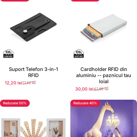
Stoc momentan epuizat
Stoc momentan epuizat
Suport Telefon 3-in-1
Cardholder RFID din
RFID
aluminiu -- paznicul tau
loial
12,20 lei
17,42 lei
Preț redus
Preț normal
30,00 lei
42,86 lei
Preț redus
Preț normal
Reducere 50%
Reducere 40%