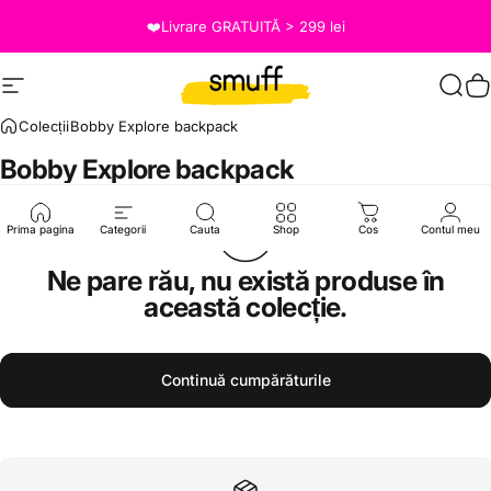
Salt la conținut
❤️Livrare GRATUITĂ > 299 lei
Site navigation
Smuff.ro
Caut
C
Colecții
Bobby Explore backpack
Bobby
Explore
backpack
Prima pagina
Categorii
Cauta
Shop
Cos
Contul meu
Ne pare rău, nu există produse în
această colecție.
Continuă cumpărăturile