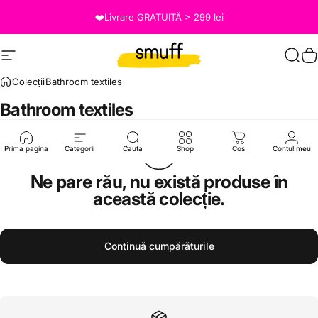
Salt la conținut
❤️Livrare GRATUITĂ > 299 lei
Site navigation
Smuff.ro
Caut
C
Colecții
Bathroom textiles
Bathroom
textiles
Prima pagina
Categorii
Cauta
Shop
Cos
Contul meu
Ne pare rău, nu există produse în
această colecție.
Continuă cumpărăturile